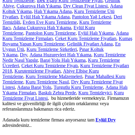
Kuru Temizleme
,
Ipek Eşarp Kuru Temizleme Fiyatı
,
Gelinlik
Abiye
,
Çukurova Halı Yıkama
,
Dry Clean Fiyat Listesi
,
Adana
Koltuk Yıkama
,
Halı Yıkama Adana
,
Kuru Temizleme Ütü
Fiyatları
,
Eylül Halı Yıkama Adana
,
Pantolon Yağ Lekesi
,
Deri
Temizliği
,
Evden Eve Kuru Temizleme
,
Kuru Temizleme
Ilacı
,
Adana Çukurova Halı Yıkama
,
Eylül Kuru
Temizleme
,
Pantolon Kuru Temizleme
,
Eylül Halı Yıkama
,
Adana
Kuru Temizleme Firmaları
,
Ceket Kuru Temizleme Fiyatları
,
Kumaş
Boyama Yapan Kuru Temizleme
,
Gelinlik Fiyatları Adana
,
En
Uygun Ütü
,
Kuru Temizleme Şirketleri
,
Pınar Koltuk
Yıkama
,
Dry
,
Adana Huzurevleri Halı Yıkama
,
Kuru Temizleme
Nedir Nasıl Yapılır
,
Baraj Yolu Halı Yıkama
,
Kuru Temizleme
Ücretleri
,
Ceket Kuru Temizleme Fiyatı
,
Kuru Temizleme Fiyatları
2018
,
Kurutemizleme Fiyatları
,
Abiye Elbise Kuru
Temizleme
,
Kuru Temizleme Malzemeleri
,
Pınar Mahallesi Kuru
Temizleme
,
Kuru Temizleme Nasıl
,
Dry Kuru Temizleme Fiyat
Listesi
,
Adana Baraj Yolu
,
Turgutlu Kuru Temizleme
,
Adana Halı
Yıkama Firmaları
,
Baskılı Zebra Perde
,
Kuru Temizleyici
,
Kuru
Temizleme Fiyat Listesi
, bu hizmetleride vermekteyiz. Firmamızın
kalitesi ve güvenilirliği ile ilgili çözüm ortaklarımız veya
referanslarımıza bakmanızı rica ederiz.
Adanada kuru temizleme firması arıyorsanız tam
Eylül Dry
adresindesiniz..