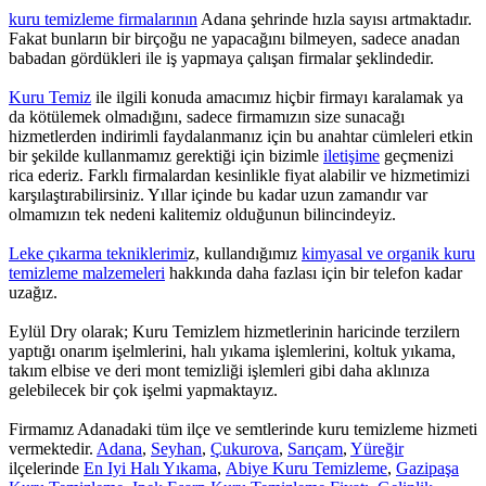
kuru temizleme firmalarının
Adana şehrinde hızla sayısı artmaktadır.
Fakat bunların bir birçoğu ne yapacağını bilmeyen, sadece anadan
babadan gördükleri ile iş yapmaya çalışan firmalar şeklindedir.
Kuru Temiz
ile ilgili konuda amacımız hiçbir firmayı karalamak ya
da kötülemek olmadığını, sadece firmamızın size sunacağı
hizmetlerden indirimli faydalanmanız için bu anahtar cümleleri etkin
bir şekilde kullanmamız gerektiği için bizimle
iletişime
geçmenizi
rica ederiz. Farklı firmalardan kesinlikle fiyat alabilir ve hizmetimizi
karşılaştırabilirsiniz. Yıllar içinde bu kadar uzun zamandır var
olmamızın tek nedeni kalitemiz olduğunun bilincindeyiz.
Leke çıkarma tekniklerimi
z, kullandığımız
kimyasal ve organik kuru
temizleme malzemeleri
hakkında daha fazlası için bir telefon kadar
uzağız.
Eylül Dry olarak; Kuru Temizlem hizmetlerinin haricinde terzilern
yaptığı onarım işelmlerini, halı yıkama işlemlerini, koltuk yıkama,
takım elbise ve deri mont temizliği işlemleri gibi daha aklınıza
gelebilecek bir çok işelmi yapmaktayız.
Firmamız Adanadaki tüm ilçe ve semtlerinde kuru temizleme hizmeti
vermektedir.
Adana
,
Seyhan
,
Çukurova
,
Sarıçam
,
Yüreğir
ilçelerinde
En Iyi Halı Yıkama
,
Abiye Kuru Temizleme
,
Gazipaşa