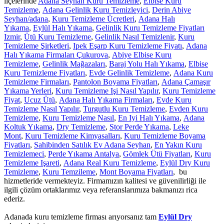
ilçelerinde
Adana Seyhan Kuru Temizleme
,
Elbise Kuru
Temizleme
,
Adana Gelinlik Kuru Temizleyici
,
Derin Abiye
Seyhan/adana
,
Kuru Temizleme Ücretleri
,
Adana Halı
Yıkama
,
Eylül Halı Yıkama
,
Gelinlik Kuru Temizleme Fiyatları
Izmir
,
Ütü Kuru Temizleme
,
Gelinlik Nasıl Temizlenir
,
Kuru
Temizleme Şirketleri
,
Ipek Eşarp Kuru Temizleme Fiyatı
,
Adana
Halı Yıkama Firmaları Çukurova
,
Abiye Elbise Kuru
Temizleme
,
Gelinlik Mağazaları
,
Baraj Yolu Halı Yıkama
,
Elbise
Kuru Temizleme Fiyatları
,
Evde Gelinlik Temizleme
,
Adana Kuru
Temizleme Firmaları
,
Pantolon Boyama Fiyatları
,
Adana Çamaşır
Yıkama Yerleri
,
Kuru Temizleme Işi Nasıl Yapılır
,
Kuru Temizleme
Fiyat
,
Ucuz Ütü
,
Adana Halı Yıkama Firmaları
,
Evde Kuru
Temizleme Nasıl Yapılır
,
Turgutlu Kuru Temizleme
,
Evden Kuru
Temizleme
,
Kuru Temizleme Nasıl
,
En Iyi Halı Yıkama
,
Adana
Koltuk Yıkama
,
Dry Temizleme
,
Stor Perde Yıkama
,
Leke
Mont
,
Kuru Temizleme Kimyasalları
,
Kuru Temizleme Boyama
Fiyatları
,
Sahibinden Satılık Ev Adana Seyhan
,
En Yakın Kuru
Temizlemeci
,
Perde Yıkama Antalya
,
Gömlek Ütü Fiyatları
,
Kuru
Temizleme Işareti
,
Adana Real Kuru Temizleme
,
Eylül Dry Kuru
Temizleme
,
Kuru Temzileme
,
Mont Boyama Fiyatları
, bu
hizmetleride vermekteyiz. Firmamızın kalitesi ve güvenilirliği ile
ilgili çözüm ortaklarımız veya referanslarımıza bakmanızı rica
ederiz.
Adanada kuru temizleme firması arıyorsanız tam
Eylül Dry