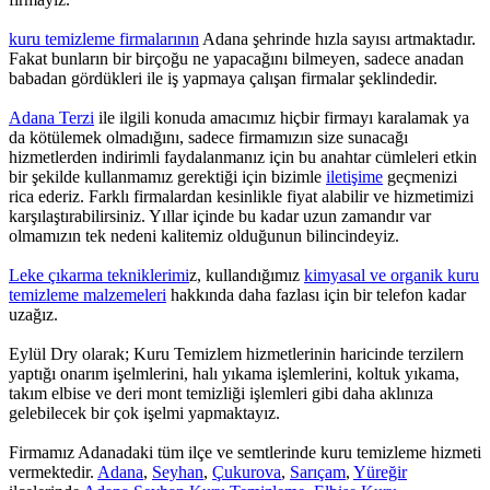
kuru temizleme firmalarının
Adana şehrinde hızla sayısı artmaktadır.
Fakat bunların bir birçoğu ne yapacağını bilmeyen, sadece anadan
babadan gördükleri ile iş yapmaya çalışan firmalar şeklindedir.
Adana Terzi
ile ilgili konuda amacımız hiçbir firmayı karalamak ya
da kötülemek olmadığını, sadece firmamızın size sunacağı
hizmetlerden indirimli faydalanmanız için bu anahtar cümleleri etkin
bir şekilde kullanmamız gerektiği için bizimle
iletişime
geçmenizi
rica ederiz. Farklı firmalardan kesinlikle fiyat alabilir ve hizmetimizi
karşılaştırabilirsiniz. Yıllar içinde bu kadar uzun zamandır var
olmamızın tek nedeni kalitemiz olduğunun bilincindeyiz.
Leke çıkarma tekniklerimi
z, kullandığımız
kimyasal ve organik kuru
temizleme malzemeleri
hakkında daha fazlası için bir telefon kadar
uzağız.
Eylül Dry olarak; Kuru Temizlem hizmetlerinin haricinde terzilern
yaptığı onarım işelmlerini, halı yıkama işlemlerini, koltuk yıkama,
takım elbise ve deri mont temizliği işlemleri gibi daha aklınıza
gelebilecek bir çok işelmi yapmaktayız.
Firmamız Adanadaki tüm ilçe ve semtlerinde kuru temizleme hizmeti
vermektedir.
Adana
,
Seyhan
,
Çukurova
,
Sarıçam
,
Yüreğir