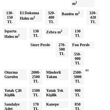
2
m
130-
El Dokuma
320-
2
320-
Bambu m
150
2
400
420
Halısı m
TL
TL
TL
Isparta
130
2
130
Zebra m
2
TL
TL
Halısı m
Store Perde
270-
Fon Perde
500
TL
550-
900
TL
aa
Oturma
2000-
Minderli
2500-
Gurubu
2500
Takım
5000
TL
TL
Yatak Çift
1500
Yatak Tek
900
Kişilik
TL
Kişilik
TL
Sandalye
170
Kanepe
850
Adet
TL
TL