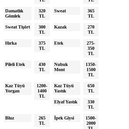
Damatlık
320
Sweat
365
Gömlek
TL
TL
Sweat Tişört
300
Kazak
270
TL
TL
Hırka
375
Etek
275-
TL
350
TL
Pileli Etek
430
Nubuk
1350-
TL
Mont
1500
TL
Kaz Tüyü
1200-
Kaz Tüyü
650
Yorgan
1400
Yastık
TL
TL
Elyaf Yastık
330
TL
Bluz
265
İpek Giysi
1500-
TL
2000
TL