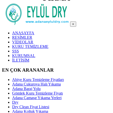
×
ANASAYFA
RESİMLER
VİDEOLAR
KURU TEMİZLEME
SSS
KURUMSAL
İLETİŞİM
EN ÇOK ARANANLAR
Abiye Kuru Temizleme Fiyatları
Adana Çukurova Halı Yıkama
Adana Baraj Yolu
Gömlek Kuru Temizleme Fiyatı
Adana Çamaşır Yıkama Yerleri
Dry
Dry Clean Fiyat Listesi
Adana Koltuk Yıkama