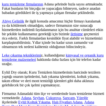
kuru temizleme firmalarının
Adana şehrinde hızla sayısı artmaktadır.
Fakat bunların bir birçoğu ne yapacağını bilmeyen, sadece anadan
babadan gördükleri ile iş yapmaya çalışan firmalar şeklindedir.
Abiye Gelinlik
ile ilgili konuda amacımız hiçbir firmayı karalamak
ya da kötülemek olmadığını, sadece firmamızın size sunacağı
hizmetlerden indirimli faydalanmanız için bu anahtar cümleleri etkin
bir şekilde kullanmamız gerektiği için bizimle
iletişime
geçmenizi
rica ederiz. Farklı firmalardan kesinlikle fiyat alabilir ve hizmetimizi
karşılaştırabilirsiniz. Yıllar içinde bu kadar uzun zamandır var
olmamızın tek nedeni kalitemiz olduğunun bilincindeyiz.
Leke çıkarma tekniklerimi
z, kullandığımız
kimyasal ve organik kuru
temizleme malzemeleri
hakkında daha fazlası için bir telefon kadar
uzağız.
Eylül Dry olarak; Kuru Temizlem hizmetlerinin haricinde terzilern
yaptığı onarım işelmlerini, halı yıkama işlemlerini, koltuk yıkama,
takım elbise ve deri mont temizliği işlemleri gibi daha aklınıza
gelebilecek bir çok işelmi yapmaktayız.
Firmamız Adanadaki tüm ilçe ve semtlerinde kuru temizleme hizmeti
vermektedir.
Adana
,
Seyhan
,
Çukurova
,
Sarıçam
,
Yüreğir
ilçelerinde
Eylül Koltuk Yıkama
,
Halı Fiyatları Adana
,
Adana