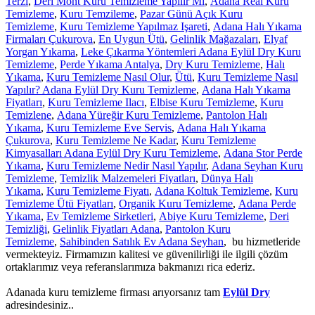
Terzi
,
Deri Mont Kuru Temizleme Yapılır Mı
,
Adana Real Kuru
Temizleme
,
Kuru Temzileme
,
Pazar Günü Açık Kuru
Temizleme
,
Kuru Temizleme Yapılmaz Işareti
,
Adana Halı Yıkama
Firmaları Çukurova
,
En Uygun Ütü
,
Gelinlik Mağazaları
,
Elyaf
Yorgan Yıkama
,
Leke Çıkarma Yöntemleri Adana Eylül Dry Kuru
Temizleme
,
Perde Yıkama Antalya
,
Dry Kuru Temizleme
,
Halı
Yıkama
,
Kuru Temizleme Nasıl Olur
,
Ütü
,
Kuru Temizleme Nasıl
Yapılır? Adana Eylül Dry Kuru Temizleme
,
Adana Halı Yıkama
Fiyatları
,
Kuru Temizleme Ilacı
,
Elbise Kuru Temizleme
,
Kuru
Temizlene
,
Adana Yüreğir Kuru Temizleme
,
Pantolon Halı
Yıkama
,
Kuru Temizleme Eve Servis
,
Adana Halı Yıkama
Çukurova
,
Kuru Temizleme Ne Kadar
,
Kuru Temizleme
Kimyasalları Adana Eylül Dry Kuru Temizleme
,
Adana Stor Perde
Yıkama
,
Kuru Temizleme Nedir Nasıl Yapılır
,
Adana Seyhan Kuru
Temizleme
,
Temizlik Malzemeleri Fiyatları
,
Dünya Halı
Yıkama
,
Kuru Temizleme Fiyatı
,
Adana Koltuk Temizleme
,
Kuru
Temizleme Ütü Fiyatları
,
Organik Kuru Temizleme
,
Adana Perde
Yıkama
,
Ev Temizleme Sirketleri
,
Abiye Kuru Temizleme
,
Deri
Temizliği
,
Gelinlik Fiyatları Adana
,
Pantolon Kuru
Temizleme
,
Sahibinden Satılık Ev Adana Seyhan
, bu hizmetleride
vermekteyiz. Firmamızın kalitesi ve güvenilirliği ile ilgili çözüm
ortaklarımız veya referanslarımıza bakmanızı rica ederiz.
Adanada kuru temizleme firması arıyorsanız tam
Eylül Dry
adresindesiniz..