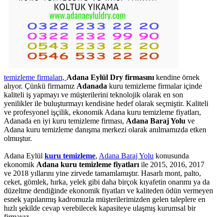
temizleme firmaları,
Adana Eylül Dry firmasını
kendine örnek
alıyor. Çünkü firmamız
Adanada
kuru temizleme firmalar içinde
kaliteli iş yapmayı ve müşterilerini teknolojik olarak en son
yenilikler ile buluşturmayı kendisine hedef olarak seçmiştir. Kaliteli
ve profesyonel işçilik, ekonomik Adana kuru temizleme fiyatları,
Adanada en iyi kuru temizleme firması,
Adana Baraj Yolu
ve
Adana kuru temizleme danışma merkezi olarak anılmamızda etken
olmuştur.
Adana Eylül
kuru temizleme
,
Adana Baraj Yolu
konusunda
ekonomik
Adana kuru temizleme fiyatları
ile 2015, 2016, 2017
ve 2018 yıllarını yine zirvede tamamlamıştır. Hasarlı mont, palto,
ceket, gömlek, hırka, yelek gibi daha birçok kıyafetin onarımı ya da
düzeltme dendiğinde ekonomik fiyatları ve kaliteden ödün vermeyen
esnek yapılanmış kadromuzla müşterilerimizden gelen taleplere en
hızlı şekilde cevap verebilecek kapasiteye ulaşmış kurumsal bir
firmayız.