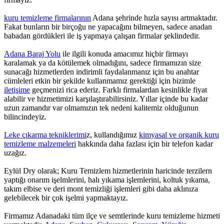
kuru temizleme firmalarının
Adana şehrinde hızla sayısı artmaktadır.
Fakat bunların bir birçoğu ne yapacağını bilmeyen, sadece anadan
babadan gördükleri ile iş yapmaya çalışan firmalar şeklindedir.
Adana Baraj Yolu
ile ilgili konuda amacımız hiçbir firmayı
karalamak ya da kötülemek olmadığını, sadece firmamızın size
sunacağı hizmetlerden indirimli faydalanmanız için bu anahtar
cümleleri etkin bir şekilde kullanmamız gerektiği için bizimle
iletişime
geçmenizi rica ederiz. Farklı firmalardan kesinlikle fiyat
alabilir ve hizmetimizi karşılaştırabilirsiniz. Yıllar içinde bu kadar
uzun zamandır var olmamızın tek nedeni kalitemiz olduğunun
bilincindeyiz.
Leke çıkarma tekniklerimi
z, kullandığımız
kimyasal ve organik kuru
temizleme malzemeleri
hakkında daha fazlası için bir telefon kadar
uzağız.
Eylül Dry olarak; Kuru Temizlem hizmetlerinin haricinde terzilern
yaptığı onarım işelmlerini, halı yıkama işlemlerini, koltuk yıkama,
takım elbise ve deri mont temizliği işlemleri gibi daha aklınıza
gelebilecek bir çok işelmi yapmaktayız.
Firmamız Adanadaki tüm ilçe ve semtlerinde kuru temizleme hizmeti