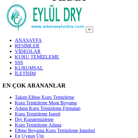
×
ANASAYFA
RESİMLER
VİDEOLAR
KURU TEMİZLEME
SSS
KURUMSAL
İLETİŞİM
EN ÇOK ARANANLAR
Takım Elbise Kuru Temizleme
Kuru Temizleme Mont Boyama
Adana Kuru Temizleme Firmaları
Kuru Temizleme Işareti
Dry Kurutemizleme
Kuru Temizleme Adana
Elbise Boyama Kuru Temizleme Istanbul
En Uygun Ütü