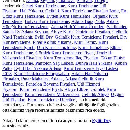
vermektedir.
Adana
,
Seyhan
,
Çukurova
,
Sarıçam
,
Yüreğir
ilçelerinde
Ceket Kuru Temizleme
,
Kuru Temizleme Ütü
Fiyatları
,
Halı Yıkama
,
Gelinlik Kuru Temizleme Fiyatları Izmir
,
En
Ucuz Kuru Temizleme
,
Evden Kuru Temizleme
,
Organik Kuru
Temizleme
,
Bulvar Kuru Temizleme
,
Adana Baraj Yolu
,
Adana
Yüreğir Kuru Temizleme
,
Adana Halı Yıkama Ücretleri
,
Sahibinden
Satılık Ev Adana Seyhan
,
Abiye Kuru Temizleme Fiyatları
,
Gelinlik
Nasıl Temizlenir
,
Eylül Dry
,
Gelinlik Kuru Temizleme Fiyatlari
,
Dry
Kurutemizleme
,
Pınar Koltuk Yıkama
,
Kuru Temiz
,
Kuru
Temizleme Işareti
,
Ütü Kuru Temizleme
,
Kuru Temizlene
,
Elbise
Kuru Temizleme
,
Gömlek Kuru Temizleme Fiyatı
,
Temizlik
Malzemeleri Fiyatları
,
Kuru Temizleme Ilaç Fiyatları
,
Takım Elbise
Kuru Temizleme
,
Pantolon Yağ Lekesi
,
Dünya Halı Yıkama
,
Kaban
Palto
,
Eylül Halı Yıkama Adana
,
Kuru Temizleme Fiyat Listesi
2018
,
Kuru Temizleme Kimyasalları
,
Adana Halı Yıkama
Firmaları
,
Pınar Mahallesi Adana
,
Adana Gelinlik Kuru
Temizleyici
,
Pantolon Boyama Fiyatları
,
Ütü Hizmeti
Fiyatları
,
Kuru Temizleme Fiyatı
,
Abiye Elbise
,
Gömlek Kuru
Temizleme
,
Kuru Temizleme Malzemeleri
,
Gelinlik Abiye
,
Uygun
Ütü Fiyatları
,
Kuru Temizleme Ücretleri
, bu hizmetleride
vermekteyiz. Firmamızın kalitesi ve güvenilirliği ile ilgili çözüm
ortaklarımız veya referanslarımıza bakmanızı rica ederiz.
Adanada kuru temizleme firması arıyorsanız tam
Eylül Dry
adresindesiniz..