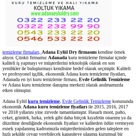
temizleme firmaları,
Adana Eylül Dry firmasını
kendine örnek
alıyor. Çünkü firmamız
Adanada
kuru temizleme firmalar içinde
kaliteli iş yapmayı ve müşterilerini teknolojik olarak en son
yenilikler ile buluşturmayı kendisine hedef olarak seçmiştir. Kaliteli
ve profesyonel işçilik, ekonomik Adana kuru temizleme fiyatları,
Adanada en iyi kuru temizleme firması,
Evde Gelinlik Temizleme
ve Adana kuru temizleme danışma merkezi olarak anılmamızda
etken olmuştur.
Adana Eylül
kuru temizleme
,
Evde Gelinlik Temizleme
konusunda
ekonomik
Adana kuru temizleme fiyatları
ile 2015, 2016, 2017
ve 2018 yıllarını yine zirvede tamamlamıştır. Hasarlı mont, palto,
ceket, gömlek, hırka, yelek gibi daha birçok kıyafetin onarımı ya da
düzeltme dendiğinde ekonomik fiyatları ve kaliteden ödün vermeyen
esnek yapılanmış kadromuzla müşterilerimizden gelen taleplere en
hızlı şekilde cevap verebilecek kapasiteye ulaşmış kurumsal bir