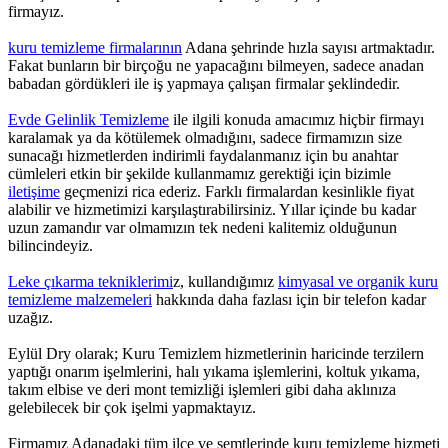
firmayız.
kuru temizleme firmalarının
Adana şehrinde hızla sayısı artmaktadır.
Fakat bunların bir birçoğu ne yapacağını bilmeyen, sadece anadan
babadan gördükleri ile iş yapmaya çalışan firmalar şeklindedir.
Evde Gelinlik Temizleme
ile ilgili konuda amacımız hiçbir firmayı
karalamak ya da kötülemek olmadığını, sadece firmamızın size
sunacağı hizmetlerden indirimli faydalanmanız için bu anahtar
cümleleri etkin bir şekilde kullanmamız gerektiği için bizimle
iletişime
geçmenizi rica ederiz. Farklı firmalardan kesinlikle fiyat
alabilir ve hizmetimizi karşılaştırabilirsiniz. Yıllar içinde bu kadar
uzun zamandır var olmamızın tek nedeni kalitemiz olduğunun
bilincindeyiz.
Leke çıkarma tekniklerimi
z, kullandığımız
kimyasal ve organik kuru
temizleme malzemeleri
hakkında daha fazlası için bir telefon kadar
uzağız.
Eylül Dry olarak; Kuru Temizlem hizmetlerinin haricinde terzilern
yaptığı onarım işelmlerini, halı yıkama işlemlerini, koltuk yıkama,
takım elbise ve deri mont temizliği işlemleri gibi daha aklınıza
gelebilecek bir çok işelmi yapmaktayız.
Firmamız Adanadaki tüm ilçe ve semtlerinde kuru temizleme hizmeti