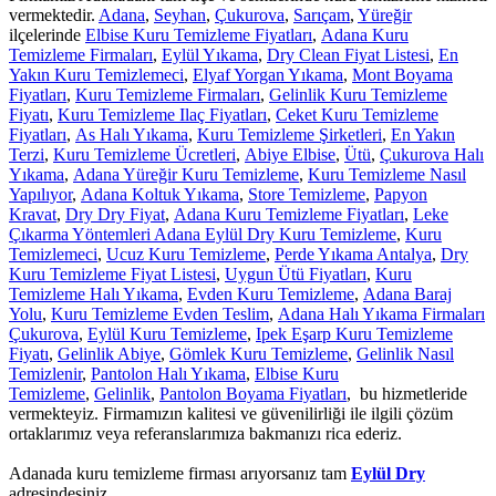
vermektedir.
Adana
,
Seyhan
,
Çukurova
,
Sarıçam
,
Yüreğir
ilçelerinde
Elbise Kuru Temizleme Fiyatları
,
Adana Kuru
Temizleme Firmaları
,
Eylül Yıkama
,
Dry Clean Fiyat Listesi
,
En
Yakın Kuru Temizlemeci
,
Elyaf Yorgan Yıkama
,
Mont Boyama
Fiyatları
,
Kuru Temizleme Firmaları
,
Gelinlik Kuru Temizleme
Fiyatı
,
Kuru Temizleme Ilaç Fiyatları
,
Ceket Kuru Temizleme
Fiyatları
,
As Halı Yıkama
,
Kuru Temizleme Şirketleri
,
En Yakın
Terzi
,
Kuru Temizleme Ücretleri
,
Abiye Elbise
,
Ütü
,
Çukurova Halı
Yıkama
,
Adana Yüreğir Kuru Temizleme
,
Kuru Temizleme Nasıl
Yapılıyor
,
Adana Koltuk Yıkama
,
Store Temizleme
,
Papyon
Kravat
,
Dry Dry Fiyat
,
Adana Kuru Temizleme Fiyatları
,
Leke
Çıkarma Yöntemleri Adana Eylül Dry Kuru Temizleme
,
Kuru
Temizlemeci
,
Ucuz Kuru Temizleme
,
Perde Yıkama Antalya
,
Dry
Kuru Temizleme Fiyat Listesi
,
Uygun Ütü Fiyatları
,
Kuru
Temizleme Halı Yıkama
,
Evden Kuru Temizleme
,
Adana Baraj
Yolu
,
Kuru Temizleme Evden Teslim
,
Adana Halı Yıkama Firmaları
Çukurova
,
Eylül Kuru Temizleme
,
Ipek Eşarp Kuru Temizleme
Fiyatı
,
Gelinlik Abiye
,
Gömlek Kuru Temizleme
,
Gelinlik Nasıl
Temizlenir
,
Pantolon Halı Yıkama
,
Elbise Kuru
Temizleme
,
Gelinlik
,
Pantolon Boyama Fiyatları
, bu hizmetleride
vermekteyiz. Firmamızın kalitesi ve güvenilirliği ile ilgili çözüm
ortaklarımız veya referanslarımıza bakmanızı rica ederiz.
Adanada kuru temizleme firması arıyorsanız tam
Eylül Dry
adresindesiniz..