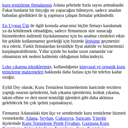
kuru temizleme firmalarının
Adana şehrinde hızla sayısı artmaktadır.
Fakat bunların bir birçoğu ne yapacağını bilmeyen, sadece anadan
babadan gördükleri ile iş yapmaya çalışan firmalar şeklindedir.
En Uygun Ütü
ile ilgili konuda amacımız hiçbir firmayı karalamak
ya da kötülemek olmadığını, sadece firmamızın size sunacağı
hizmetlerden indirimli faydalanmanız için bu anahtar cümleleri etkin
bir şekilde kullanmamız gerektiği için bizimle
iletişime
geçmenizi
rica ederiz. Farklı firmalardan kesinlikle fiyat alabilir ve hizmetimizi
karşılaştırabilirsiniz. Yıllar içinde bu kadar uzun zamandır var
olmamızın tek nedeni kalitemiz olduğunun bilincindeyiz.
Leke çıkarma tekniklerimi
z, kullandığımız
kimyasal ve organik kuru
temizleme malzemeleri
hakkında daha fazlası için bir telefon kadar
uzağız.
Eylül Dry olarak; Kuru Temizlem hizmetlerinin haricinde terzilern
yaptığı onarım işelmlerini, halı yıkama işlemlerini, koltuk yıkama,
takım elbise ve deri mont temizliği işlemleri gibi daha aklınıza
gelebilecek bir çok işelmi yapmaktayız.
Firmamız Adanadaki tüm ilçe ve semtlerinde kuru temizleme hizmeti
vermektedir.
Adana
,
Seyhan
,
Çukurova
,
Sarıçam
,
Yüreğir
ilçelerinde
Kuru Temizleme Perde Fiyatları
,
Gazipaşa Kuru