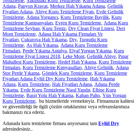
Temizleme
,
Yakındaki Kuru Temizleme
,
Kuru Temizleme
Adana
,
Papyon Kravat
,
Merkez Halı Yıkama Adana
,
Gelinlik
Fiyatları Adana
,
Abiye Kuru Temizleme Fiyatı
,
Evde Gelinlik
Temizleme
,
Adana Yorgancı
,
Kuru Temizleme Bayilik
,
Kuru
Temizleme Kampanyaları
,
Evren Kuru Temizleme
,
Adana Kuru
Temizleme Seyhan
,
Kuru Temiz
,
Dry Clean Fiyat Listesi
,
Deri
Mont Temizleme
,
Adana Halı Yıkama Firmaları Ve
Fiyatları
,
Çukurova Halı Yıkama
,
Dry
,
Turgutlu Kuru
Temizleme
,
As Halı Yıkama
,
Adana Kuru Temizleme
Firmaları
,
Perde Yıkama Antalya
,
Elyaf Yorgan Yıkama
,
Kuru
Temizleme Fiyat Listesi 2018
,
Leke Mont
,
Gelinlik Abiye
,
Pınar
Mahallesi Kuru Temizleme
,
Hedef Halı Yıkama
,
Kuru Temizleme
Firmaları
,
Kuru Temizleme Kimyasalları
,
Abiye Gelinlik
,
Adana
Stor Perde Yıkama
,
Gömlek Kuru Temizleme
,
Kuru Temizleme
Fiyatları Adana Eylül Dry Kuru Temizleme
,
Halı Yıkama
Adana
,
Kuru Temizlene
,
Halı Fiyatları Adana
,
Adana Perde
Yıkama
,
Evde Kuru Temizleme Nasıl Yapılır
,
Elbise Kuru
Temizleme
,
Baraj Yolu Halı Yıkama
,
Kaban Palto
,
Yün Yorgan
Kuru Temizleme
, bu hizmetleride vermekteyiz. Firmamızın kalitesi
ve güvenilirliği ile ilgili çözüm ortaklarımız veya referanslarımıza
bakmanızı rica ederiz.
Adanada kuru temizleme firması arıyorsanız tam
Eylül Dry
adresindesiniz..