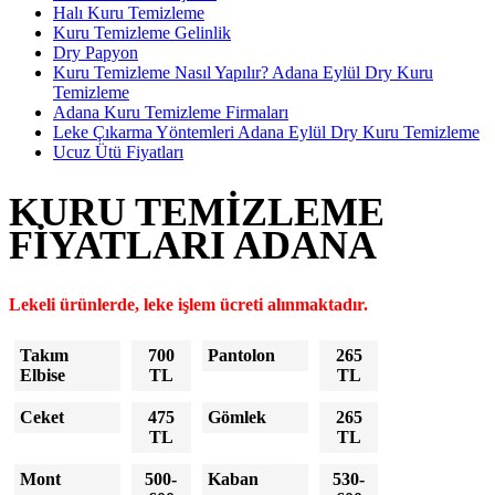
Halı Kuru Temizleme
Kuru Temizleme Gelinlik
Dry Papyon
Kuru Temizleme Nasıl Yapılır? Adana Eylül Dry Kuru
Temizleme
Adana Kuru Temizleme Firmaları
Leke Çıkarma Yöntemleri Adana Eylül Dry Kuru Temizleme
Ucuz Ütü Fiyatları
KURU TEMIZLEME
FIYATLARI ADANA
Lekeli ürünlerde, leke işlem ücreti alınmaktadır.
Takım
700
Pantolon
265
Elbise
TL
TL
Ceket
475
Gömlek
265
TL
TL
Mont
500-
Kaban
530-