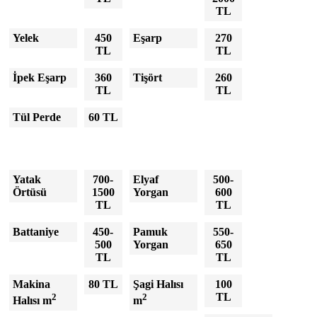
TL
Yelek
450
Eşarp
270
TL
TL
İpek Eşarp
360
Tişört
260
TL
TL
Tül Perde
60 TL
Yatak
700-
Elyaf
500-
Örtüsü
1500
Yorgan
600
TL
TL
Battaniye
450-
Pamuk
550-
500
Yorgan
650
TL
TL
Makina
80 TL
Şagi Halısı
100
2
2
TL
Halısı m
m