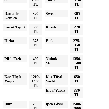
TL
TL
Damatlık
320
Sweat
365
Gömlek
TL
TL
Sweat Tişört
300
Kazak
270
TL
TL
Hırka
375
Etek
275-
TL
350
TL
Pileli Etek
430
Nubuk
1350-
TL
Mont
1500
TL
Kaz Tüyü
1200-
Kaz Tüyü
650
Yorgan
1400
Yastık
TL
TL
Elyaf Yastık
330
TL
Bluz
265
İpek Giysi
1500-
TL
2000