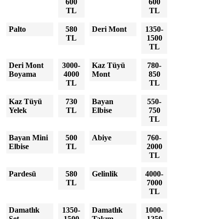
600
600
TL
TL
Palto
580
Deri Mont
1350-
TL
1500
TL
Deri Mont
3000-
Kaz Tüyü
780-
Boyama
4000
Mont
850
TL
TL
Kaz Tüyü
730
Bayan
550-
Yelek
TL
Elbise
750
TL
Bayan Mini
500
Abiye
760-
Elbise
TL
2000
TL
Pardesü
580
Gelinlik
4000-
TL
7000
TL
Damatlık
1350-
Damatlık
1000-
Set
1500
Takım
1250