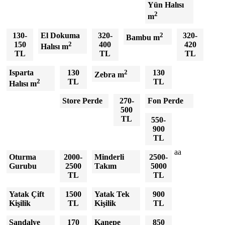
Yün Halısı
2
m
130-
El Dokuma
320-
2
320-
Bambu m
150
2
400
420
Halısı m
TL
TL
TL
Isparta
130
2
130
Zebra m
2
TL
TL
Halısı m
Store Perde
270-
Fon Perde
500
TL
550-
900
TL
aa
Oturma
2000-
Minderli
2500-
Gurubu
2500
Takım
5000
TL
TL
Yatak Çift
1500
Yatak Tek
900
Kişilik
TL
Kişilik
TL
Sandalye
170
Kanepe
850