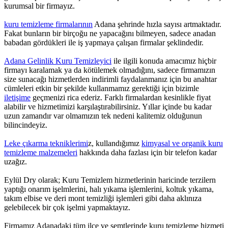
kurumsal bir firmayız.
kuru temizleme firmalarının
Adana şehrinde hızla sayısı artmaktadır.
Fakat bunların bir birçoğu ne yapacağını bilmeyen, sadece anadan
babadan gördükleri ile iş yapmaya çalışan firmalar şeklindedir.
Adana Gelinlik Kuru Temizleyici
ile ilgili konuda amacımız hiçbir
firmayı karalamak ya da kötülemek olmadığını, sadece firmamızın
size sunacağı hizmetlerden indirimli faydalanmanız için bu anahtar
cümleleri etkin bir şekilde kullanmamız gerektiği için bizimle
iletişime
geçmenizi rica ederiz. Farklı firmalardan kesinlikle fiyat
alabilir ve hizmetimizi karşılaştırabilirsiniz. Yıllar içinde bu kadar
uzun zamandır var olmamızın tek nedeni kalitemiz olduğunun
bilincindeyiz.
Leke çıkarma tekniklerimi
z, kullandığımız
kimyasal ve organik kuru
temizleme malzemeleri
hakkında daha fazlası için bir telefon kadar
uzağız.
Eylül Dry olarak; Kuru Temizlem hizmetlerinin haricinde terzilern
yaptığı onarım işelmlerini, halı yıkama işlemlerini, koltuk yıkama,
takım elbise ve deri mont temizliği işlemleri gibi daha aklınıza
gelebilecek bir çok işelmi yapmaktayız.
Firmamız Adanadaki tüm ilçe ve semtlerinde kuru temizleme hizmeti