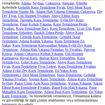
vermektedir.
Adana
,
Seyhan
,
Çukurova
,
Sarıçam
,
Yüreğir
ilçelerinde
Gelinlik Kuru Temizleme Fiyatı
,
Deri Mont Kuru
Temizleme Yapılır Mı
,
Adana Halı Yıkama Firmaları Çukurova
,
Dry
Dry Fiyat
,
Ütü Hizmeti Fiyatları
,
Abiye Elbise Kuru
Temizleme
,
Turgutlu Kuru Temizleme
,
Eylül Dry Kuru
Temizleme
,
Pınar Koltuk Yıkama
,
Kuru Temizleme Perde
Fiyatları
,
Kuru Temizleme Ilacı
,
Kuru Temzileme
,
Ucuz Ütü
,
Kuru
Temizleme Şirketleri
,
Baskılı Zebra Perde
,
Abiye Kuru
Temizleme
,
Gelinlik Kuru Temizleme
,
Gelinlik Nasıl
Temizlenir
,
Adana Koltuk Yıkama
,
Kuru Temizleme En
Yakın
,
Kuru Temizleme Kimyasalları Adana Eylül Dry Kuru
Temizleme
,
Adana Halı Yıkama Firmaları Ve Fiyatları
,
Papyon
Kravat
,
Adana Çukurova Koltuk Yıkama
,
Ütü Hizmeti
Kampanya
,
Hayal Kuru
,
Bulvar Kuru Temizleme
,
Kuru
Temizleyici
,
Ceket Kuru Temizleme
,
Abiye Kuru Temizleme
Fiyatı
,
Kuru Temizleme Fiyat Listesi
,
Kuru Temizleme Fiyatları
Adana Eylül Dry Kuru Temizleme
,
En Yakın Kuru
Temizlemeci
,
Deri Mont Temizleme
,
Store Temizleme
,
Gelinlik
Yıkama Fiyatları
,
Yorgan Kuru Temizleme
,
Adana Kuru Temizleme
Seyhan
,
Pazar Günü Açık Kuru Temizleme
,
Yorgan Yıkama
,
Takım
Elbise Kuru Temizleme Fiyatları
,
Baraj Yolu Halı Yıkama
,
Pınar
Mahallesi Kuru Temizleme
,
Adana Real Kuru Temizleme
,
En Yakın
Kuru Temizleme
, bu hizmetleride vermekteyiz. Firmamızın kalitesi
ve güvenilirliği ile ilgili çözüm ortaklarımız veya referanslarımıza
bakmanızı rica ederiz.