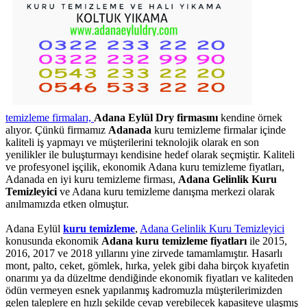
temizleme firmaları,
Adana Eylül Dry firmasını
kendine örnek
alıyor. Çünkü firmamız
Adanada
kuru temizleme firmalar içinde
kaliteli iş yapmayı ve müşterilerini teknolojik olarak en son
yenilikler ile buluşturmayı kendisine hedef olarak seçmiştir. Kaliteli
ve profesyonel işçilik, ekonomik Adana kuru temizleme fiyatları,
Adanada en iyi kuru temizleme firması,
Adana Gelinlik Kuru
Temizleyici
ve Adana kuru temizleme danışma merkezi olarak
anılmamızda etken olmuştur.
Adana Eylül
kuru temizleme
,
Adana Gelinlik Kuru Temizleyici
konusunda ekonomik
Adana kuru temizleme fiyatları
ile 2015,
2016, 2017 ve 2018 yıllarını yine zirvede tamamlamıştır. Hasarlı
mont, palto, ceket, gömlek, hırka, yelek gibi daha birçok kıyafetin
onarımı ya da düzeltme dendiğinde ekonomik fiyatları ve kaliteden
ödün vermeyen esnek yapılanmış kadromuzla müşterilerimizden
gelen taleplere en hızlı şekilde cevap verebilecek kapasiteye ulaşmış