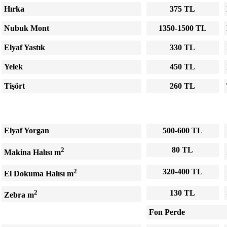
Hırka
375 TL
Nubuk Mont
1350-1500 TL
Elyaf Yastık
330 TL
Yelek
450 TL
Tişört
260 TL
Elyaf Yorgan
500-600 TL
2
80 TL
Makina Halısı m
2
320-400 TL
El Dokuma Halısı m
2
130 TL
Zebra m
Fon Perde