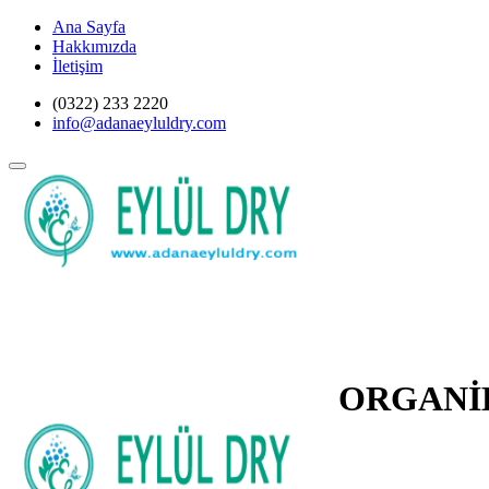
Ana Sayfa
Hakkımızda
İletişim
(0322) 233 2220
info@adanaeyluldry.com
ORGANİ