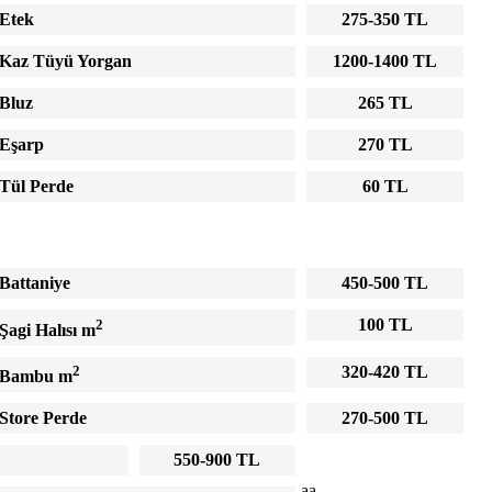
Etek
275-350 TL
Kaz Tüyü Yorgan
1200-1400 TL
Bluz
265 TL
Eşarp
270 TL
Tül Perde
60 TL
Battaniye
450-500 TL
2
100 TL
Şagi Halısı m
2
320-420 TL
Bambu m
Store Perde
270-500 TL
550-900 TL
aa