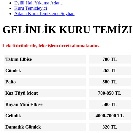
Eylül Halı Yıkama Adana
Kuru Temizleyici
Adana Kuru Temizleme Seyhan
GELINLIK KURU TEMIZ
Lekeli ürünlerde, leke işlem ücreti alınmaktadır.
Takım Elbise
700 TL
Gömlek
265 TL
Palto
580 TL
Kaz Tüyü Mont
780-850 TL
Bayan Mini Elbise
500 TL
Gelinlik
4000-7000 TL
Damatlık Gömlek
320 TL