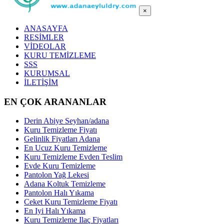
×
ANASAYFA
RESİMLER
VİDEOLAR
KURU TEMİZLEME
SSS
KURUMSAL
İLETİŞİM
EN ÇOK ARANANLAR
Derin Abiye Seyhan/adana
Kuru Temizleme Fiyatı
Gelinlik Fiyatları Adana
En Ucuz Kuru Temizleme
Kuru Temizleme Evden Teslim
Evde Kuru Temizleme
Pantolon Yağ Lekesi
Adana Koltuk Temizleme
Pantolon Halı Yıkama
Ceket Kuru Temizleme Fiyatı
En Iyi Halı Yıkama
Kuru Temizleme Ilaç Fiyatları