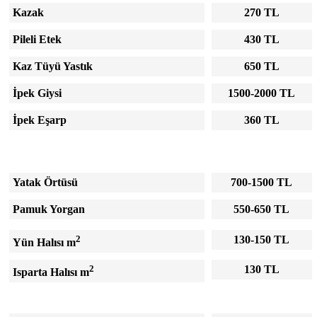
Kazak
270 TL
Pileli Etek
430 TL
Kaz Tüyü Yastık
650 TL
İpek Giysi
1500-2000 TL
İpek Eşarp
360 TL
Yatak Örtüsü
700-1500 TL
Pamuk Yorgan
550-650 TL
2
130-150 TL
Yün Halısı m
2
130 TL
Isparta Halısı m