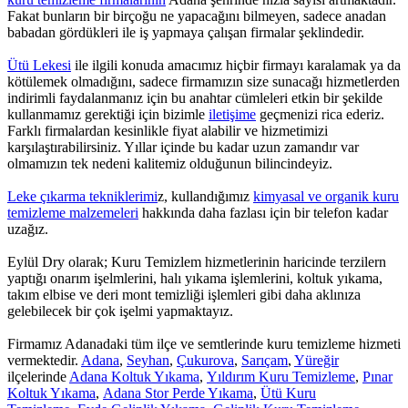
Fakat bunların bir birçoğu ne yapacağını bilmeyen, sadece anadan
babadan gördükleri ile iş yapmaya çalışan firmalar şeklindedir.
Ütü Lekesi
ile ilgili konuda amacımız hiçbir firmayı karalamak ya da
kötülemek olmadığını, sadece firmamızın size sunacağı hizmetlerden
indirimli faydalanmanız için bu anahtar cümleleri etkin bir şekilde
kullanmamız gerektiği için bizimle
iletişime
geçmenizi rica ederiz.
Farklı firmalardan kesinlikle fiyat alabilir ve hizmetimizi
karşılaştırabilirsiniz. Yıllar içinde bu kadar uzun zamandır var
olmamızın tek nedeni kalitemiz olduğunun bilincindeyiz.
Leke çıkarma tekniklerimi
z, kullandığımız
kimyasal ve organik kuru
temizleme malzemeleri
hakkında daha fazlası için bir telefon kadar
uzağız.
Eylül Dry olarak; Kuru Temizlem hizmetlerinin haricinde terzilern
yaptığı onarım işelmlerini, halı yıkama işlemlerini, koltuk yıkama,
takım elbise ve deri mont temizliği işlemleri gibi daha aklınıza
gelebilecek bir çok işelmi yapmaktayız.
Firmamız Adanadaki tüm ilçe ve semtlerinde kuru temizleme hizmeti
vermektedir.
Adana
,
Seyhan
,
Çukurova
,
Sarıçam
,
Yüreğir
ilçelerinde
Adana Koltuk Yıkama
,
Yıldırım Kuru Temizleme
,
Pınar
Koltuk Yıkama
,
Adana Stor Perde Yıkama
,
Ütü Kuru