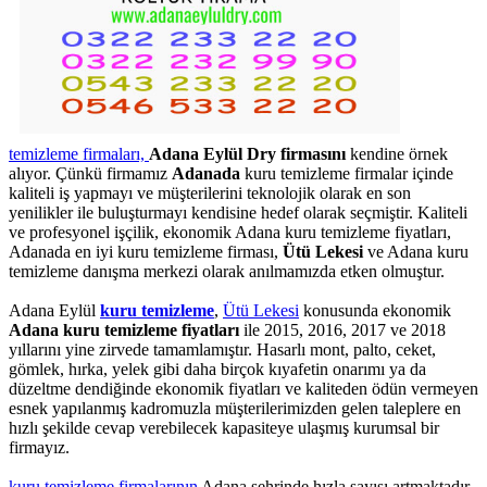
temizleme firmaları,
Adana Eylül Dry firmasını
kendine örnek
alıyor. Çünkü firmamız
Adanada
kuru temizleme firmalar içinde
kaliteli iş yapmayı ve müşterilerini teknolojik olarak en son
yenilikler ile buluşturmayı kendisine hedef olarak seçmiştir. Kaliteli
ve profesyonel işçilik, ekonomik Adana kuru temizleme fiyatları,
Adanada en iyi kuru temizleme firması,
Ütü Lekesi
ve Adana kuru
temizleme danışma merkezi olarak anılmamızda etken olmuştur.
Adana Eylül
kuru temizleme
,
Ütü Lekesi
konusunda ekonomik
Adana kuru temizleme fiyatları
ile 2015, 2016, 2017 ve 2018
yıllarını yine zirvede tamamlamıştır. Hasarlı mont, palto, ceket,
gömlek, hırka, yelek gibi daha birçok kıyafetin onarımı ya da
düzeltme dendiğinde ekonomik fiyatları ve kaliteden ödün vermeyen
esnek yapılanmış kadromuzla müşterilerimizden gelen taleplere en
hızlı şekilde cevap verebilecek kapasiteye ulaşmış kurumsal bir
firmayız.
kuru temizleme firmalarının
Adana şehrinde hızla sayısı artmaktadır.