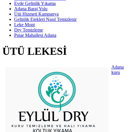
Evde Gelinlik Yıkama
Adana Baraj Yolu
Ütü Hizmeti Kampanya
Gelinlik Etekleri Nasıl Temizlenir
Leke Mont
Dry Temizleme
Pınar Mahallesi Adana
ÜTÜ LEKESI
Adana
kuru