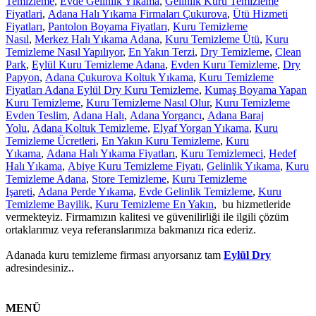
Temizleme
,
Evde Gelinlik Yıkama
,
Gelinlik Kuru Temizleme
Fiyatlari
,
Adana Halı Yıkama Firmaları Çukurova
,
Ütü Hizmeti
Fiyatları
,
Pantolon Boyama Fiyatları
,
Kuru Temizleme
Nasıl
,
Merkez Halı Yıkama Adana
,
Kuru Temizleme Ütü
,
Kuru
Temizleme Nasıl Yapılıyor
,
En Yakın Terzi
,
Dry Temizleme
,
Clean
Park
,
Eylül Kuru Temizleme Adana
,
Evden Kuru Temizleme
,
Dry
Papyon
,
Adana Çukurova Koltuk Yıkama
,
Kuru Temizleme
Fiyatları Adana Eylül Dry Kuru Temizleme
,
Kumaş Boyama Yapan
Kuru Temizleme
,
Kuru Temizleme Nasıl Olur
,
Kuru Temizleme
Evden Teslim
,
Adana Halı
,
Adana Yorgancı
,
Adana Baraj
Yolu
,
Adana Koltuk Temizleme
,
Elyaf Yorgan Yıkama
,
Kuru
Temizleme Ücretleri
,
En Yakın Kuru Temizleme
,
Kuru
Yıkama
,
Adana Halı Yıkama Fiyatları
,
Kuru Temizlemeci
,
Hedef
Halı Yıkama
,
Abiye Kuru Temizleme Fiyatı
,
Gelinlik Yıkama
,
Kuru
Temizleme Adana
,
Store Temizleme
,
Kuru Temizleme
Işareti
,
Adana Perde Yıkama
,
Evde Gelinlik Temizleme
,
Kuru
Temizleme Bayilik
,
Kuru Temizleme En Yakın
, bu hizmetleride
vermekteyiz. Firmamızın kalitesi ve güvenilirliği ile ilgili çözüm
ortaklarımız veya referanslarımıza bakmanızı rica ederiz.
Adanada kuru temizleme firması arıyorsanız tam
Eylül Dry
adresindesiniz..
MENÜ