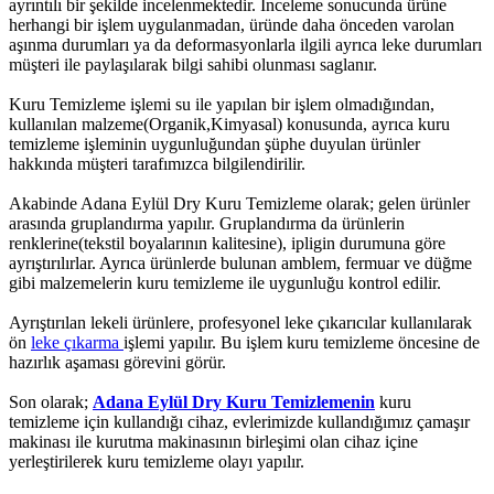
ayrıntılı bir şekilde incelenmektedir. İnceleme sonucunda ürüne
herhangi bir işlem uygulanmadan, üründe daha önceden varolan
aşınma durumları ya da deformasyonlarla ilgili ayrıca leke durumları
müşteri ile paylaşılarak bilgi sahibi olunması saglanır.
Kuru Temizleme işlemi su ile yapılan bir işlem olmadığından,
kullanılan malzeme(Organik,Kimyasal) konusunda, ayrıca kuru
temizleme işleminin uygunluğundan şüphe duyulan ürünler
hakkında müşteri tarafımızca bilgilendirilir.
Akabinde Adana Eylül Dry Kuru Temizleme olarak; gelen ürünler
arasında gruplandırma yapılır. Gruplandırma da ürünlerin
renklerine(tekstil boyalarının kalitesine), ipligin durumuna göre
ayrıştırılırlar. Ayrıca ürünlerde bulunan amblem, fermuar ve düğme
gibi malzemelerin kuru temizleme ile uygunluğu kontrol edilir.
Ayrıştırılan lekeli ürünlere, profesyonel leke çıkarıcılar kullanılarak
ön
leke çıkarma
işlemi yapılır. Bu işlem kuru temizleme öncesine de
hazırlık aşaması görevini görür.
Son olarak;
Adana Eylül Dry Kuru Temizlemenin
kuru
temizleme için kullandığı cihaz, evlerimizde kullandığımız çamaşır
makinası ile kurutma makinasının birleşimi olan cihaz içine
yerleştirilerek kuru temizleme olayı yapılır.